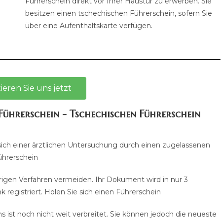
Führerschein direkt vor Ihrer Haustür zu erwerben. Sie
besitzen einen tschechischen Führerschein, sofern Sie
über eine Aufenthaltskarte verfügen.
ieren Sie uns jetzt
 Führerschein - Tschechischen Führerschein
sich einer ärztlichen Untersuchung durch einen zugelassenen
ührerschein
rigen Verfahren vermeiden. Ihr Dokument wird in nur 3
 registriert. Holen Sie sich einen Führerschein
 ist noch nicht weit verbreitet. Sie können jedoch die neueste