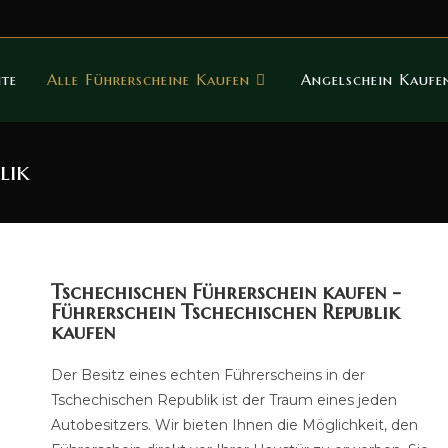
ite
Alle Führerscheine Kaufen
Angelschein Kauf
lik
Tschechischen Führerschein kaufen -
Führerschein Tschechischen Republik
kaufen
Der Besitz eines echten Führerscheins in der
Tschechischen Republik ist der Traum eines jeden
Autobesitzers. Wir bieten Ihnen die Möglichkeit, den