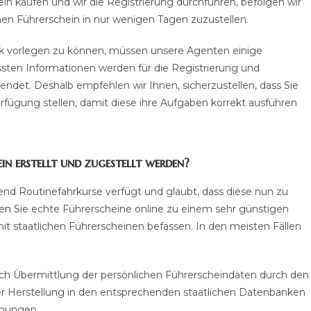
n kaufen und wir die Registrierung durchführen, befolgen wir
hen Führerschein in nur wenigen Tagen zuzustellen.
ik vorlegen zu können, müssen unsere Agenten einige
ssten Informationen werden für die Registrierung und
ndet. Deshalb empfehlen wir Ihnen, sicherzustellen, dass Sie
rfügung stellen, damit diese ihre Aufgaben korrekt ausführen
in erstellt und zugestellt werden?
end Routinefahrkurse verfügt und glaubt, dass diese nun zu
e
n
Sie echte Führerscheine online zu einem sehr günstigen
mit staatlichen Führerscheinen befassen. In den meisten Fällen
ach Übermittlung der persönlichen Führerscheindaten durch den
r Herstellung in den entsprechenden staatlichen Datenbanken
schungen.