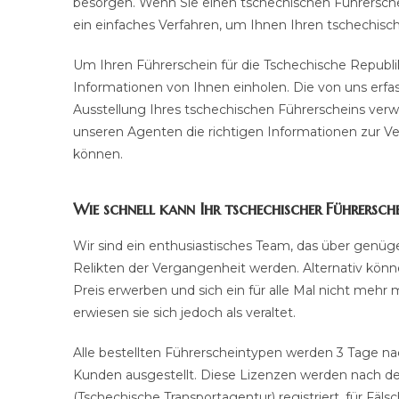
besorgen. Wenn Sie einen tschechischen Führerschei
ein einfaches Verfahren, um Ihnen Ihren tschechisc
Um Ihren Führerschein für die Tschechische Republ
Informationen von Ihnen einholen. Die von uns erfa
Ausstellung Ihres tschechischen Führerscheins verwe
unseren Agenten die richtigen Informationen zur Ve
können.
Wie schnell kann Ihr tschechischer Führersche
Wir sind ein enthusiastisches Team, das über genüg
Relikten der Vergangenheit werden. Alternativ könn
Preis erwerben und sich ein für alle Mal nicht mehr 
erwiesen sie sich jedoch als veraltet.
Alle bestellten Führerscheintypen werden 3 Tage n
Kunden ausgestellt. Diese Lizenzen werden nach de
(Tschechische Transportagentur) registriert. für Fäl