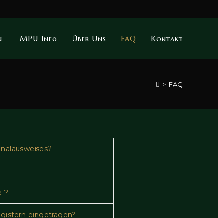
en
MPU Info
Über Uns
FAQ
Kontakt
>
FAQ
onalausweises?
e ?
egistern eingetragen?